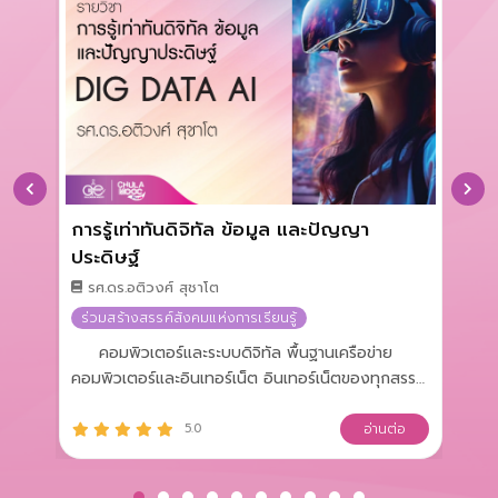
ยน
การรู้เท่าทันดิจิทัล ข้อมูล และปัญญา
พื
ประดิษฐ์
รศ.ดร.อติวงศ์ สุชาโต
ร่
ร่วมสร้างสรรค์สังคมแห่งการเรียนรู้
คอม
คอม
ฐาน
คอมพิวเตอร์และระบบดิจิทัล พื้นฐานเครือข่าย
ไซเ
น
คอมพิวเตอร์และอินเทอร์เน็ต อินเทอร์เน็ตของทุกสรรพ
CSS
สิ่ง ปัญญาประดิษฐ์และการเรียนรู้ของเครื่อง การ
ข้อ
ม
วิเคราะห์ข้อมูลและวิทยาการข้อมูล การวิเคราะห์ข้อมูล
อ
5.0
อ่านต่อ
อย่
าน
ด้วยโปรแกรม Spreadsheet พื้นฐานการโค้ดผ่านการ
คว
ทำโปรแกรมแบบบล็อก หลักสูตรวิทยาการคำนวณใน