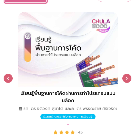
เรียนรู้พื้นฐานการโค้ดผ่านการทำโปรแกรมแบบ
เทรด
บล็อก
รศ. ดร.อติวงศ์ สุชาโต และอ. ดร.พรรณราย ศิริเจริญ
ร่วมสร้างสรรค์สังคมแห่งการเรียนรู้
-
4.8