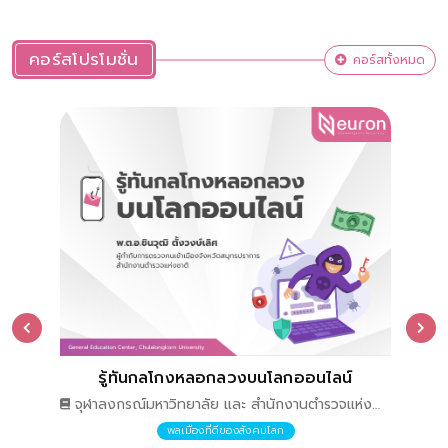
ถึงการเก็บรวบรวมหลักฐานและดำเนินการตาม
(Di
กระบวนการทางกฎหมายเมื่อเกิดความเสียหาย การเป็นผู้
การ
ประกอบการดิจิทัลเบื้องต้น การเลือกแพลตฟอร์ม การ
ผู้
คอร์สโปรโมชั่น
คอร์สทั้งหมด
สร้างร้านค้าออนไลน์ การพัฒนาแบรนด์ การสื่อสาร
บริ
ข้อมูลสินค้าอย่างโปร่งใส การบริการลูกค้า และแนวคิด
ปลอ
พื้นฐานด้านการตลาดดิจิทัล พร้อมทั้งเรียนรู้กฎหมาย
และ
คุ้มครองผู้บริโภคออนไลน์ขั้นพื้นฐาน กฎหมายสำหรับ
ต่า
การเป็นผู้ประกอบการดิจิทัล
สัง
จริ
(Pr
ข้อ
การ
เสร
และ
สิท
ดิจ
รู้ทันกลโกงหลอกลวงบนโลกออนไลน์
Des
จุฬาลงกรณ์มหาวิทยาลัย และ สำนักงานตำรวจแห่ง
ชาติ
ือบุตร
พลเมืองที่ดีของสังคมโลก