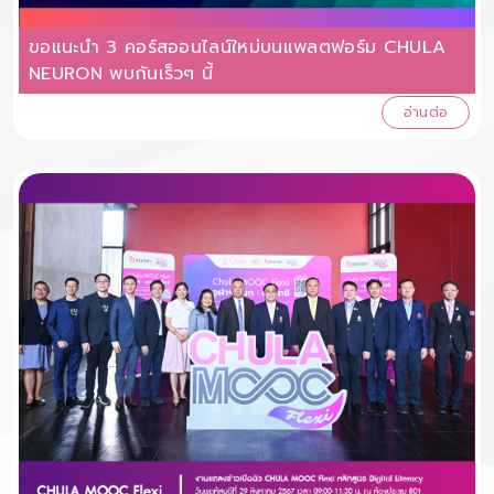
ขอแนะนำ 3 คอร์สออนไลน์ใหม่บนแพลตฟอร์ม CHULA
NEURON พบกันเร็วๆ นี้
อ่านต่อ