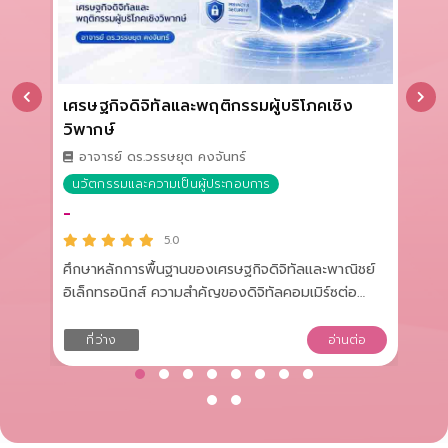
เศรษฐกิจดิจิทัลและพฤติกรรมผู้บริโภคเชิง
กา
วิพากษ์
ดิจ
ษฐา
อาจารย์ ดร.วรรษยุต คงจันทร์
นวัตกรรมและความเป็นผู้ประกอบการ
พล
-
-
5.0
 การ
ศึกษาหลักการพื้นฐานของเศรษฐกิจดิจิทัลและพาณิชย์
ควา
อิเล็กทรอนิกส์ ความสำคัญของดิจิทัลคอมเมิร์ซต่อ
ดิจ
เศรษฐกิจและสังคม รวมถึงกระบวนการและรูปแบบการ
หลั
ค้าออนไลน์ เรียนรู้พฤติกรรมผู้บริโภคเชิงวิพากษ์ในการ
การ
อ
ที่ว่าง
อ่านต่อ
ซื้อสินค้าออนไลน์ การค้นหา เปรียบเทียบ และประเมิน
และ
ข้อมูลสินค้า ร้านค้า และผู้ขาย การวิเคราะห์รีวิวและความ
เทค
น่าเชื่อถือของข้อมูล การซื้อขายอย่างปลอดภัยและการ
ปลอ
จัดการปัญหา ตลอดจนการรู้เท่าทันกลโกงออนไลน์ รวม
ปลอ