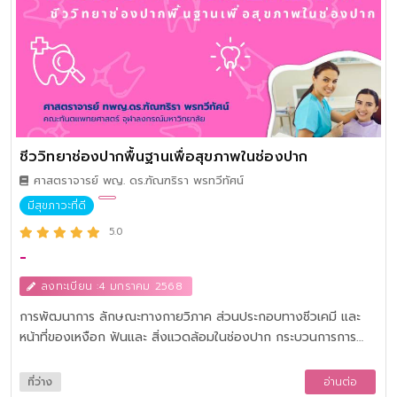
ชีววิทยาช่องปากพื้นฐานเพื่อสุขภาพในช่องปาก
ศาสตราจารย์ พญ. ดร.ฑัณฑริรา พรทวีทัศน์
มีสุขภาวะที่ดี
5.0
-
ลงทะเบียน :4 มกราคม 2568
การพัฒนาการ ลักษณะทางกายวิภาค ส่วนประกอบทางชีวเคมี และ
หน้าที่ของเหงือก ฟันและ สิ่งแวดล้อมในช่องปาก กระบวนการการ
เกิดโรคฟันผุและโรคปริทันต์ ตลอดจนสิ่งแวดล้อมที่มีอิทธิพลต่อการ
เกิดโรค ฟลูออไรด์กับการป้องกันฟันผุ วิธีการแปรงฟันที่เหมาะสม
ที่ว่าง
อ่านต่อ