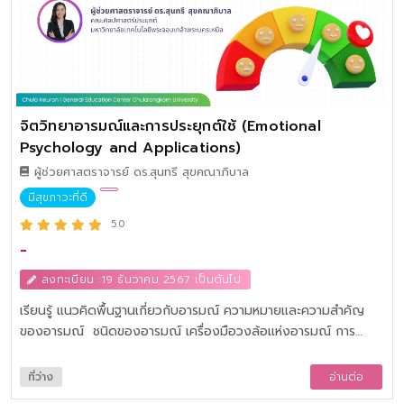
จิตวิทยาอารมณ์และการประยุกต์ใช้ (Emotional
Psychology and Applications)
ผู้ช่วยศาสตราจารย์ ดร.สุนทรี สุขคณาภิบาล
มีสุขภาวะที่ดี
5.0
-
ลงทะเบียน :19 ธันวาคม 2567 เป็นต้นไป
เรียนรู้ แนวคิดพื้นฐานเกี่ยวกับอารมณ์ ความหมายและความสำคัญ
ของอารมณ์ ชนิดของอารมณ์ เครื่องมือวงล้อแห่งอารมณ์ การ
วิเคราะห์พฤติกรรมที่เกิดขึ้นเมื่อมีอารมณ์ ทฤษฎีอารมณ์ การประเมิน
อารมณ์ อิทธิพลของอารมณ์ วิชา
ที่ว่าง
อ่านต่อ