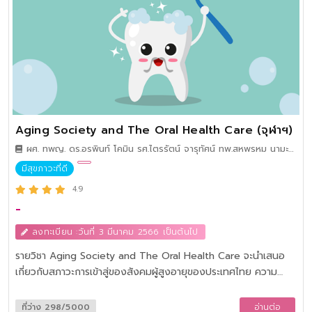
การกิน ตลอดจนการเลือกสั่ง เลือกกินอาหารให้ดีต่อสุขภาพ สามารถ
วิเคราะห์และหาข้อมูลเกี่ยวโภชนาการจากแหล่งที่เชื่อถือได้ เพื่อนำไป
ประยุกต์ใช้ในชีวิตประจำวัน
Aging Society and The Oral Health Care (จุฬาฯ)
ผศ. ทพญ. ดร.อรพินท์ โคมิน รศ.ไตรรัตน์ จารุทัศน์ ทพ.สหพรหม นามะ
โน และทพ.ชานน สุวรรณประพิศ
มีสุขภาวะที่ดี
4.9
-
ลงทะเบียน :วันที่ 3 มีนาคม 2566 เป็นต้นไป
รายวิชา Aging Society and The Oral Health Care จะนำเสนอ
เกี่ยวกับสภาวะการเข้าสู่ของสังคมผู้สูงอายุของประเทศไทย ความ
สำคัญของการเตรียมตัวรับมือของของการเข้าสู่สังคมผู้สูงอายุใน
ฐานะบุคคลากรที่ทำงานด้านสาธารณสุข การเปลี่ยนแปลงทางกายภาพ
ที่ว่าง 298/5000
อ่านต่อ