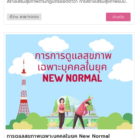
สร้างเสริมสุขภาพตามกฏบัตรออตตาวา การสร้างเสริมสุขภาพแบบ
สสส. บทบาทและวิธีการทำงานแบบ สสส. โมเดลการสร้างเสริมสุข
ภาพแบบ สสส. (Thai Health Model) กรณีศึกษาเรียนรู้เชื่อมโยง
ที่ว่าง 818/5000
อ่านต่อ
ประสบการณ์การทำงานสร้างเสริมสุขภาพผ่านกรณีศึกษา
การดูแลสุขภาพเฉพาะบุคคลในยุค New Normal