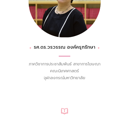
รศ.ดร.วรวรรณ องค์ครุฑรักษา
ภาควิชาการประชาสัมพันธ์ สาขาการโฆษณา
คณะนิเทศศาสตร์
จุฬาลงกรณ์มหาวิทยาลัย