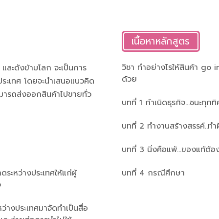
เนื้อหาหลักสูตร
วิชา ทำอย่างไรให้สินค้า go 
ี และดังข้ามโลก จะเป็นการ
ด้วย
งประเทศ โดยจะนำเสนอแนวคิด
สามารถส่งออกสินค้าไปขายทั่ว
บทที่ 1 กำเนิดธุรกิจ...ชนะทุกท
บทที่ 2 ทำงานสร้างสรรค์..ทำฝั
บทที่ 3 นิ่งคือแพ้...ของแท้ต้
ดระหว่างประเทศให้แก่ผู้
บทที่ 4 กรณีศึกษา
จ
หว่างประเทศมาจัดทำเป็นสื่อ