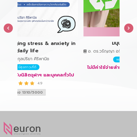
มนุษย์กับสิ่งแวดล้อม
 & anxiety in
อ. ดร.วรัญญา อรัญวาลัย อ.ดร.นนทิวืชญ ตัณฑว
และ ผศ. ดร.พงษ์ชัย ดำรงโรจน์วัฒนา
านิช
พลเมืองที่ดีของสังคมโลก
ไม่มีค่าใช้จ่ายสำหรับนิสิตจุฬาฯ และบุคคลทั่วไ
ฯ และบุคคลทั่วไป
ที่ว่าง 1/300
0