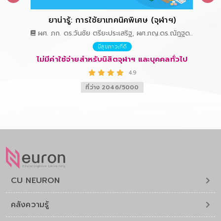
ำบัด
ยาน่ารู้: การใช้ยาเทคนิคพิเศษ (จุฬาฯ)
ผศ. ภก. ดร.วันชัย ตรียะประเสริฐ, ผศ.ภญ.ดร.ณัฎฐดา
อารีเปี่ยม, อ.ภญ.ดร.ทัดตา ศรีบุญเรือง และ
มีสุขภาวะที่ดี
อ.ภก.บวรภัทร สุริยะปกรณ์
ั่วไป
ไม่มีค่าใช้จ่ายสำหรับนิสิตจุฬาฯ และบุคคลทั่วไป
ไม่ม
4.9
ที่ว่าง 2046/5000
CU NEURON
คลังความรู้