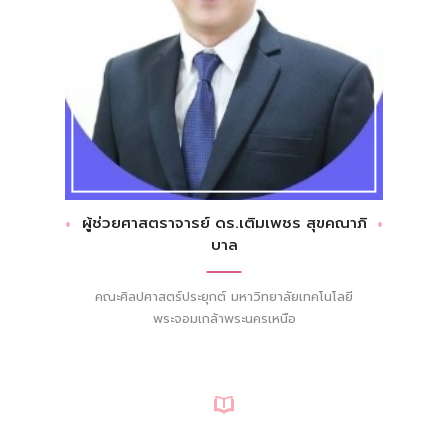
ผู้ช่วยศาสตราจารย์ ดร.เติมเพชร สุขคณาภิ
บาล
คณะศิลปศาสตร์ประยุกต์ มหาวิทยาลัยเทคโนโลยี
พระจอมเกล้าพระนครเหนือ