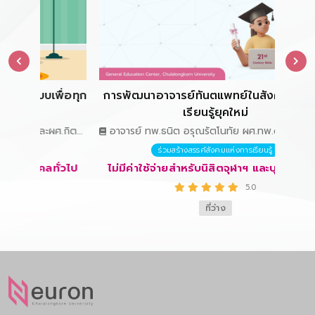
บเพื่อทุก
การพัฒนาอาจารย์ทันตแพทย์ในสังคมแห่งการ
เรียนรู้ยุคใหม่
อาจารย์ ทพ.ธนิต อรุณรัตโนทัย ผศ.ทพ.ดร.ศุภชัย ชื่น
จิตรวงษา รศ.ดร.อติวงศ์ สุชาโต รศ.ทพญ.ดร.อัญชลี
ร่วมสร้างสรรค์สังคมแห่งการเรียนรู้
วัชรักษะ รศ.ทพญ.ดร.เกศกาญจน์ เกศวยุธ
ุคคลทั่วไป
ไม่มีค่าใช้จ่ายสำหรับนิสิตจุฬาฯ และบุคคลทั่วไป
ผศ.พญ.ดร.ปองทอง ปูรานิธี รศ.พญ.นันทนา ศิริ
5.0
ทรัพย์ ผศ.ทพญ.เจนจิรา ถิระวัฒน์ นพ.สมรักษ์ สันติ
เบ็ญจกุล คุณอุบล สาธิตะกร
ที่ว่าง