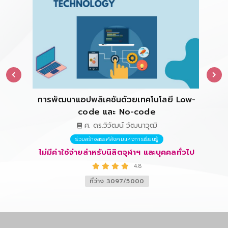
ัญหา
)
อา
การพัฒนาแอปพลิเคชันด้วยเทคโนโลยี Low-
code และ No-code
ั่วไป
ศ. ดร.วิวัฒน์ วัฒนาวุฒิ
ไม่ม
ร่วมสร้างสรรค์สังคมแห่งการเรียนรู้
ไม่มีค่าใช้จ่ายสำหรับนิสิตจุฬาฯ และบุคคลทั่วไป
4.8
ที่ว่าง 3097/5000