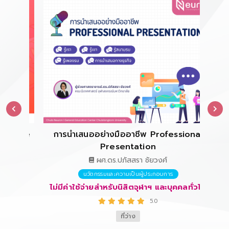
ence
การนำเสนออย่างมืออาชีพ Professional
การ
Presentation
ผศ.ดร.ปภัสสรา ชัยวงศ์
ั่วไป
นวัตกรรมและความเป็นผู้ประกอบการ
ไม่มีค่าใช้จ่ายสำหรับนิสิตจุฬาฯ และบุคคลทั่วไป
ไม่
5.0
ที่ว่าง