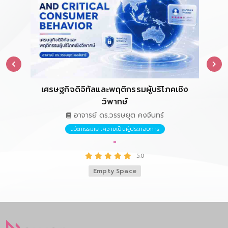
เศรษฐกิจดิจิทัลและพฤติกรรมผู้บริโภคเชิง
การ
วิพากษ์
อาจารย์ ดร.วรรษยุต คงจันทร์
นวัตกรรมและความเป็นผู้ประกอบการ
-
5.0
Empty Space