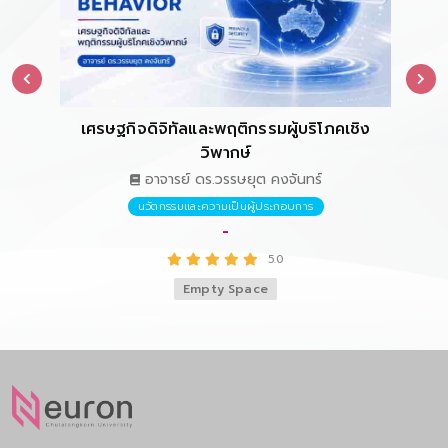
เศรษฐกิจดิจิทัลและพฤติกรรมผู้บริโภคเชิง
การ
วิพากษ์
อาจารย์ ดร.วรรษยุต คงจันทร์
นวัตกรรมและความเป็นผู้ประกอบการ
-
5.0
Empty Space