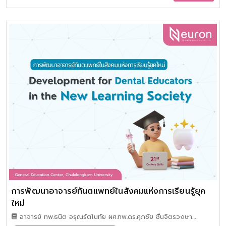
ที่เกี่ยวกับภาวะสุขภาพเด็ก การแปลผลข้อค้นพบเพื่อนำไปสู่การ
วินิจฉัยปัญหาสุขภาพและการเจ็บป่วย รวมถึงวิธีการบันทึกข้อค้น
พบ ซึ่งเป็นเรื่องละเอียดอ่อนและผู้ปกครองหรือผู้ที่ต้องมีหน้าที่ดูแล
เด็กควรจะรู้ และสามารถนำไปใช้ประโยชน์ได้อย่างถูกต้องและ
ปลอดภัย
การพัฒนาอาจารย์ทันตแพทย์ในสังคมแห่งการเรียนรู้ยุค
ใหม่
อาจารย์ ทพ.ธนิต อรุณรัตโนทัย ผศ.ทพ.ดร.ศุภชัย ชื่นจิตรวงษา