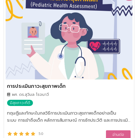
การตั้งค่าความปลอดภัยบนอุปกรณ์และบริการออนไลน์ เพื่อสร้าง
พฤติกรรมการใช้งานดิจิทัลที่ปลอดภัย มีความรับผิดชอบ เรียนรู้หลัก
การรู้เท่าทันสื่อและสารสนเทศ วิเคราะห์และประเมินข้อมูลจากสื่อ
ประเภทต่าง ๆ โดยใช้กระบวนการคิดเชิงวิเคราะห์ การคิดเชิง
สังเคราะห์ และการคิดเชิงวิพากษ์ เพื่อแยกแยะข้อเท็จจริง ข่าวปลอม
(Fake News) และโฆษณาชวนเชื่อ (Propaganda) ศึกษาหลักการ
จัดการสื่อดิจิทัลและข้อมูลเบื้องต้น การป้องกันภัยคุกคามในระบบ
สารสนเทศ การใช้ซอฟต์แวร์และเทคโนโลยีอย่างปลอดภัย เพื่อส่ง
เสริมการเป็นพลเมืองดิจิทัลที่มีความรับผิดชอบ ใช้สื่อและเทคโนโลยี
ดิจิทัลอย่างรู้เท่าทัน มีจริยธรรม เคารพสิทธิของตนเองและผู้อื่น และ
สามารถดำรงชีวิตในสังคมดิจิทัลได้อย่างปลอดภัยและสร้างสรรค์
การประเมินภาวะสุขภาพเด็ก
ผศ. ดร.สุวิมล โรจนาวี
มีสุขภาวะที่ดี
ทฤษฎีและทักษะในกลวิธีการประเมินภาวะสุขภาพเด็กอย่างเป็น
ระบบ การเข้าถึงเด็ก หลักการสัมภาษณ์ การซักประวัติ และการประเมิน
ภาวะสุขภาพเด็กด้านร่างกาย จิตใจ สังคม วัฒนธรรม พัฒนาการ
ด้านต่างๆ และสิ่งแวดล้อม การประเมินการรับรู้ของเด็กและครอบครัว
5.0
อ่านต่อ