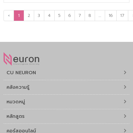
Models (LLMs) และ Generative AI ในการออกแบบการเรียนรู้
ตลอดจนการพัฒนา ทักษะในศตวรรษที่ 21 การตระหนักถึงจริยธรรม
ในการใช้ AI และการเตรียมพร้อมสู่ การศึกษาในยุคดิจิทัลที่
‹
1
2
3
4
5
6
7
8
...
16
17
เปลี่ยนแปลงอย่างรวดเร็ว
CU NEURON
คลังความรู้
หมวดหมู่
หลักสูตร
คอร์สออนไลน์