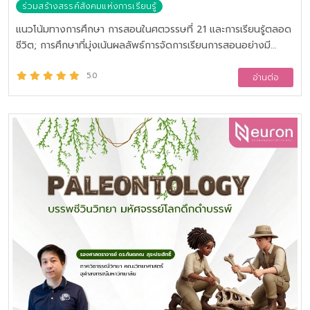
รศ.ดร.อติวงศ์ สุชาโต รศ.ทพญ.ดร.อัญชลี วัชรักษะ รศ.ทพญ.ดร.เก
ร่วมสร้างสรรค์สังคมแห่งการเรียนรู้
ศกาญจน์ เกศวยุธ ผศ.พญ.ดร.ปองทอง ปูรานิธี รศ.พญ.นันทนา ศิริ
ทรัพย์ ผศ.ทพญ.เจนจิรา ถิระวัฒน์ นพ.สมรักษ์ สันติเบ็ญจกุล คุณอุบล
แนวโน้มทางการศึกษา การสอนในศตวรรษที่ 21 และการเรียนรู้ตลอด
สาธิตะกร
ชีวิต; การศึกษาที่มุ่งเน้นผลลัพธ์การจัดการเรียนการสอนอย่างมี
โครงสร้างและความต่อเนื่องของหลักสูตร; ทฤษฎีการเรียนรู้ในการ
ปฏิบัติ; การสอนแบบกลุ่มใหญ่และกลุ่มย่อย; การสอนทักษะปฏิบัติ;
5.0
อ่านต่อ
การสอนทางคลินิก, การสะท้อนคิด, การตั้งคำถาม และการให้ข้อมูล
ย้อนกลับ; การพัฒนาจรณทักษะ; แนวคิดพื้นฐานของการประเมินผล
ในหลักสูตรการศึกษาวิชาชีพด้านสุขภาพ; การประเมินผลในมิติต่าง ๆ
ทางการศึกษา; การกำหนดมาตรฐานและการให้เกรด; ระบบการจัดการ
การเรียนรู้เพื่อการสอนและการเรียนรู้; บทบาท จิตวิญญาณ และ
จริยธรรมของความเป็นครู; กรอบมาตรฐานวิชาชีพและการพัฒนา
วิชาชีพ; ภาวะหมดไฟและการแก้ปัญหา; ช่องว่างระหว่างวัย มุมมอง
ของการอยู่ร่วมกัน