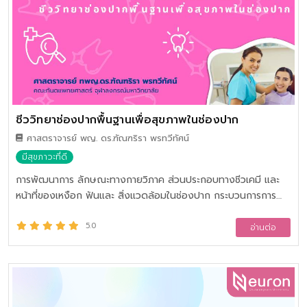
ชีววิทยาช่องปากพื้นฐานเพื่อสุขภาพในช่องปาก
ศาสตราจารย์ พญ. ดร.ฑัณฑริรา พรทวีทัศน์
มีสุขภาวะที่ดี
การพัฒนาการ ลักษณะทางกายวิภาค ส่วนประกอบทางชีวเคมี และ
หน้าที่ของเหงือก ฟันและ สิ่งแวดล้อมในช่องปาก กระบวนการการ
เกิดโรคฟันผุและโรคปริทันต์ ตลอดจนสิ่งแวดล้อมที่มีอิทธิพลต่อการ
เกิดโรค ฟลูออไรด์กับการป้องกันฟันผุ วิธีการแปรงฟันที่เหมาะสม
5.0
อ่านต่อ
การเลือกใช้ผลิตภัณฑ์สำหรับป้องกันโรคในช่องปากและผลิตภัณฑ์
ฟอกสีฟันที่มีจำหน่ายในท้องตลาด งานบริการทางทันตกรรม การ
ดูแลรักษาฟันในเด็ก วัยรุ่น และผู้สูงอายุ และทางเลือกของการใส่ฟัน
ปลอม