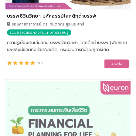
บรรพชีวินวิทยา มหัศจรรย์โลกดึกดำบรรพ์
รองศาสตราจารย์ ดร. กันตภณ สุระประสิทธิ์
ร่วมสร้างสรรค์สังคมแห่งการเรียนรู้
ความรู้เบื้องต้นเกี่ยวกับ บรรพชีวินวิทยา, ซากดึกดำบรรพ์ (ฟอสซิล)
ของสิ่งมีชีวิตที่มีชีวิตในอดีต, กระบวนการที่นำไปสู่การเกิด
ซากดึกดำบรรพ์และเกร็ดความรู้ต่าง ๆ ที่น่าสนใจเกี่ยวสิ่งมีชีวิต
ดึกดำบรรพ์ , ปัจจัยที่ส่งผลให้ซากดึกดำบรรพ์มีการอนุรักษ์ไว้อย่างดี
5.0
อ่านต่อ
ในแร่ธาตุต่าง ๆ ที่พบในธรรมชาติ, ประวัติศาสตร์การค้นพบ
ซากดึกดำบรรพ์ในประเทศไทย, การพัฒนาของศาสตร์บรรพชีวินวิทยา
ตั้งแต่การค้นพบครั้งแรกของซากดึกดำบรรพ์ที่สำคัญในโลก, การ
พัฒนาเครื่องมือและเทคนิคทางวิทยาศาสตร์ที่ใช้ในการศึกษาและ
วิเคราะห์ซากดึกดำบรรพ์ในปัจจุบัน, แนวทางอาชีพที่เกี่ยวข้องกับ
ศาสตร์บรรพชีวินวิทยาทั้งในประเทศไทยและต่างประเทศ, ประโยชน์
ของงานบรรพชีวินวิทยาและการใช้สิ่งมีชีวิตในอดีตเพื่อศึกษาการ
เปลี่ยนแปลงสภาพแวดล้อมและภูมิอากาศในปัจจุบัน และอนุรักษ์สัตว์
ป่าในอนาคต