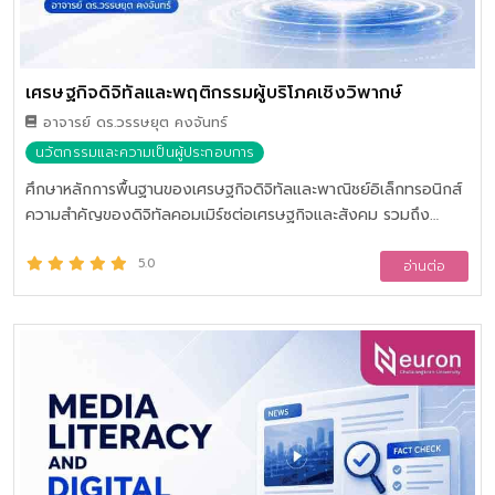
เศรษฐกิจดิจิทัลและพฤติกรรมผู้บริโภคเชิงวิพากษ์
อาจารย์ ดร.วรรษยุต คงจันทร์
นวัตกรรมและความเป็นผู้ประกอบการ
ศึกษาหลักการพื้นฐานของเศรษฐกิจดิจิทัลและพาณิชย์อิเล็กทรอนิกส์
ความสำคัญของดิจิทัลคอมเมิร์ซต่อเศรษฐกิจและสังคม รวมถึง
กระบวนการและรูปแบบการค้าออนไลน์ เรียนรู้พฤติกรรมผู้บริโภคเชิง
วิพากษ์ในการซื้อสินค้าออนไลน์ การค้นหา เปรียบเทียบ และประเมิน
5.0
อ่านต่อ
ข้อมูลสินค้า ร้านค้า และผู้ขาย การวิเคราะห์รีวิวและความน่าเชื่อถือของ
ข้อมูล การซื้อขายอย่างปลอดภัยและการจัดการปัญหา ตลอดจนการรู้
เท่าทันกลโกงออนไลน์ รวมถึงการเก็บรวบรวมหลักฐานและดำเนินการ
ตามกระบวนการทางกฎหมายเมื่อเกิดความเสียหาย การเป็นผู้ประกอบ
การดิจิทัลเบื้องต้น การเลือกแพลตฟอร์ม การสร้างร้านค้าออนไลน์
การพัฒนาแบรนด์ การสื่อสารข้อมูลสินค้าอย่างโปร่งใส การบริการ
ลูกค้า และแนวคิดพื้นฐานด้านการตลาดดิจิทัล พร้อมทั้งเรียนรู้
กฎหมายคุ้มครองผู้บริโภคออนไลน์ขั้นพื้นฐาน กฎหมายสำหรับการเป็น
ผู้ประกอบการดิจิทัล