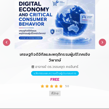
เศรษฐกิจดิจิทัลและพฤติกรรมผู้บริโภคเชิง
การ
วิพากษ์
อาจารย์ ดร.วรรษยุต คงจันทร์
นวัตกรรมและความเป็นผู้ประกอบการ
FREE
5.0
ที่ว่าง