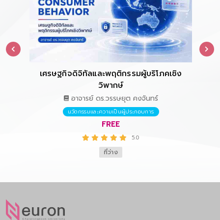
เศรษฐกิจดิจิทัลและพฤติกรรมผู้บริโภคเชิง
การ
วิพากษ์
อาจารย์ ดร.วรรษยุต คงจันทร์
นวัตกรรมและความเป็นผู้ประกอบการ
FREE
5.0
ที่ว่าง