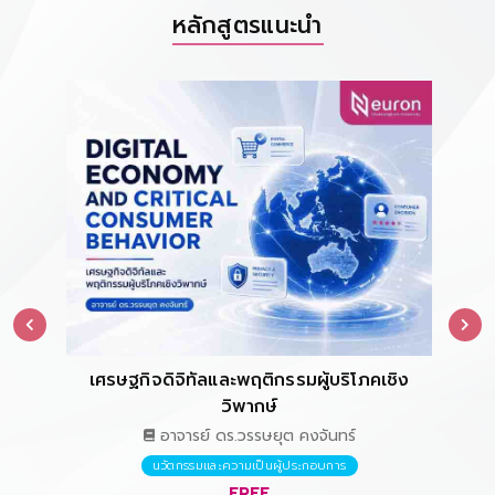
หลักสูตรแนะนำ
เศรษฐกิจดิจิทัลและพฤติกรรมผู้บริโภคเชิง
การ
วิพากษ์
อาจารย์ ดร.วรรษยุต คงจันทร์
นวัตกรรมและความเป็นผู้ประกอบการ
FREE