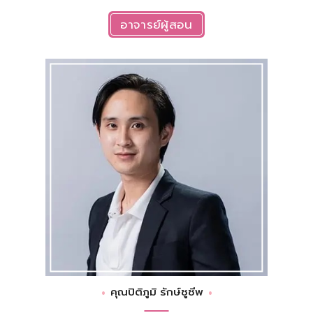
อาจารย์ผู้สอน
คุณปิติภูมิ รักษ์ชูชีพ