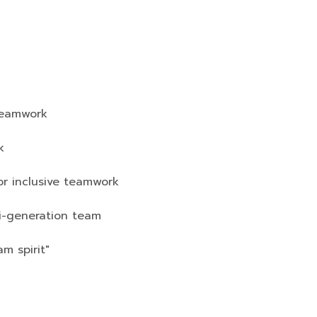
 teamwork
k
for inclusive teamwork
ti-generation team
m spirit"