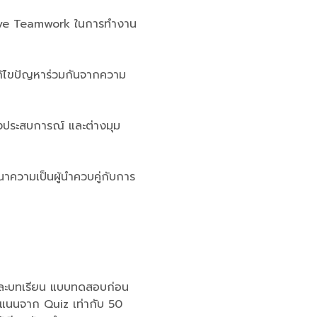
clusive Teamwork ในการทำงาน
รแก้ไขปัญหาร่วมกันจากความ
่างประสบการณ์ และต่างมุม
นาความเป็นผู้นำควบคู่กับการ
่ละบทเรียน แบบทดสอบก่อน
ะแนนจาก Quiz เท่ากับ 50