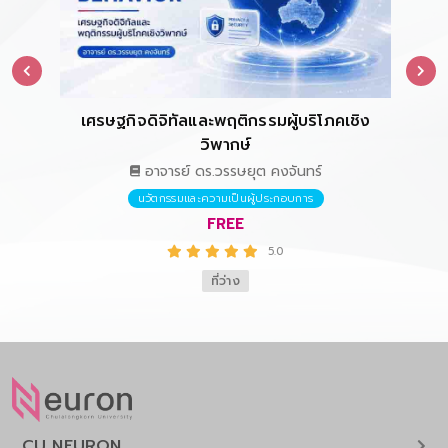
เศรษฐกิจดิจิทัลและพฤติกรรมผู้บริโภคเชิง
การ
วิพากษ์
อาจารย์ ดร.วรรษยุต คงจันทร์
นวัตกรรมและความเป็นผู้ประกอบการ
FREE
5.0
ที่ว่าง
CU NEURON