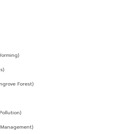
al Worming)
s)
angrove Forest)
ollution)
e Management)