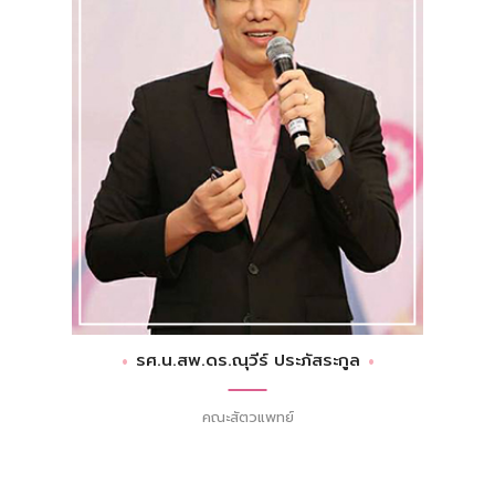
รศ.น.สพ.ดร.ณุวีร์ ประภัสระกูล
คณะสัตวแพทย์