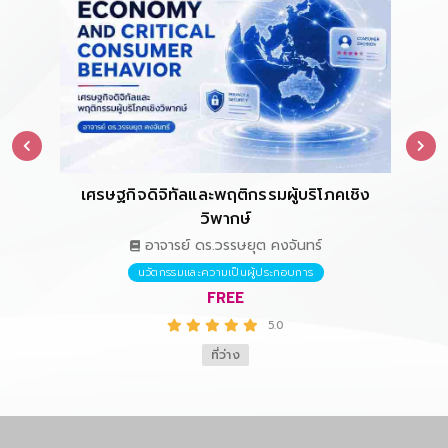
เศรษฐกิจดิจิทัลและพฤติกรรมผู้บริโภคเชิง
การ
วิพากษ์
อาจารย์ ดร.วรรษยุต คงจันทร์
นวัตกรรมและความเป็นผู้ประกอบการ
FREE
5.0
ที่ว่าง