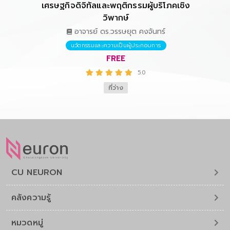
เศรษฐกิจดิจิทัลและพฤติกรรมผู้บริโภคเชิง
การ
วิพากษ์
อาจารย์ ดร.วรรษยุต คงจันทร์
นวัตกรรมและความเป็นผู้ประกอบการ
FREE
5.0
ที่ว่าง
CU NEURON
คลังความรู้
หมวดหมู่