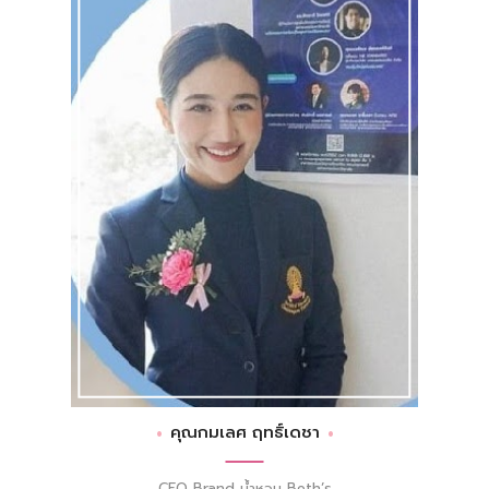
คุณกมเลศ ฤทธิ์เดชา
CEO Brand น้ำหอม Beth’s