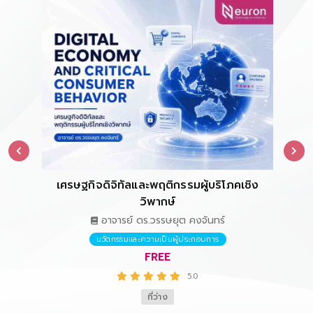
เศรษฐกิจดิจิทัลและพฤติกรรมผู้บริโภคเชิง
การ
วิพากษ์
อาจารย์ ดร.วรรษยุต คงจันทร์
นวัตกรรมและความเป็นผู้ประกอบการ
FREE
5.0
ที่ว่าง