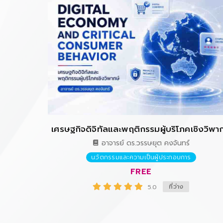
เศรษฐกิจดิจิทัลและพฤติกรรมผู้บริโภคเชิงวิพา
อาจารย์ ดร.วรรษยุต คงจันทร์
นวัตกรรมและความเป็นผู้ประกอบการ
FREE
00
ที่ว่าง
5.0