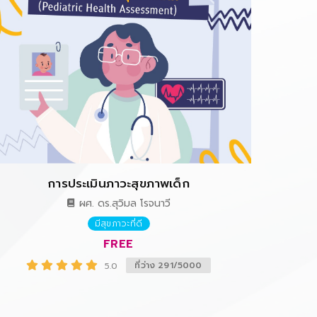
การประเมินภาวะสุขภาพเด็ก
เศรษฐกิจด
ผศ. ดร.สุวิมล โรจนาวี
มีสุขภาวะที่ดี
FREE
ที่ว่าง 291/5000
5.0