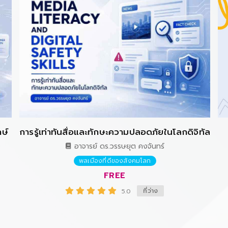
กษ์
การรู้เท่าทันสื่อและทักษะความปลอดภัยในโลกดิจิทัล
อาจารย์ ดร.วรรษยุต คงจันทร์
พลเมืองที่ดีของสังคมโลก
FREE
ที่ว่าง
5.0