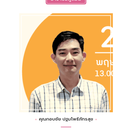
คุณกอบชัย ปฐมโพธิภัทรสุข