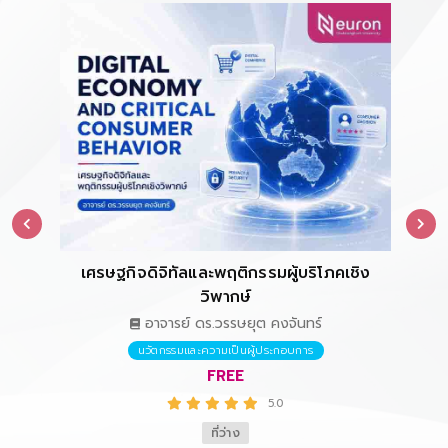
เศรษฐกิจดิจิทัลและพฤติกรรมผู้บริโภคเชิง
การ
วิพากษ์
อาจารย์ ดร.วรรษยุต คงจันทร์
นวัตกรรมและความเป็นผู้ประกอบการ
FREE
5.0
ที่ว่าง