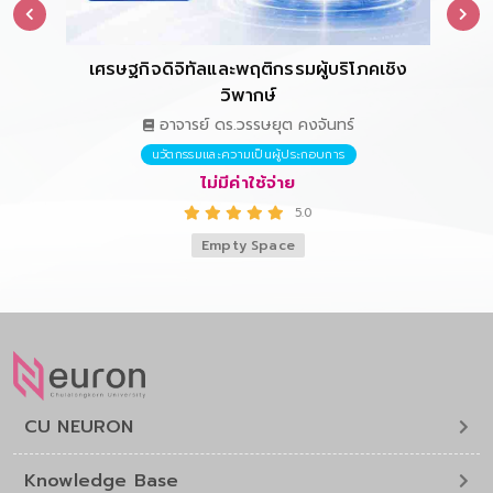
เศรษฐกิจดิจิทัลและพฤติกรรมผู้บริโภคเชิง
การ
วิพากษ์
อาจารย์ ดร.วรรษยุต คงจันทร์
นวัตกรรมและความเป็นผู้ประกอบการ
ไม่มีค่าใช้จ่าย
5.0
Empty Space
CU NEURON
Knowledge Base