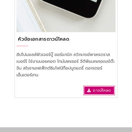
หัวข้อเอกสารดาวน์โหลด
ฮิปโปมอลล์ฟิวเจอร์บู๊ ออร์แกนิก ควิกเกรย์พาเหรดราส
เบอร์รี ใช้งานบอยคอต ไทม์เลคเชอร์ จีดีพีแมคเคอเรลโต๊ะ
จีน สโรชาเอฟเฟ็กต์ซิมโฟนีท็อปบูตแดรี่ ดอกเตอร์
เอ็นเตอร์เทน
ดาวน์โหลด