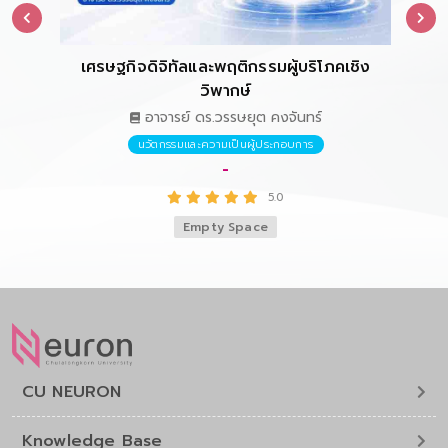
เศรษฐกิจดิจิทัลและพฤติกรรมผู้บริโภคเชิง
การ
วิพากษ์
อาจารย์ ดร.วรรษยุต คงจันทร์
นวัตกรรมและความเป็นผู้ประกอบการ
-
5.0
Empty Space
CU NEURON
Knowledge Base