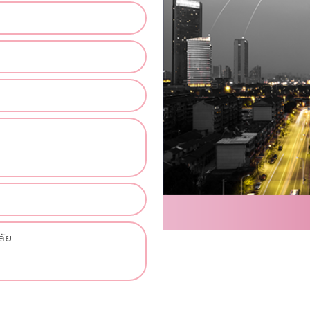
%
ลัย