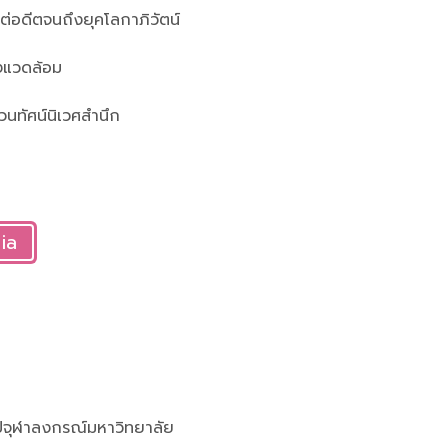
ต่อดีตจนถึงยุคโลกาภิวัตน์
งแวดล้อม
นทัศน์นิเวศสำนึก
ia
่วไปจุฬาลงกรณ์มหาวิทยาลัย