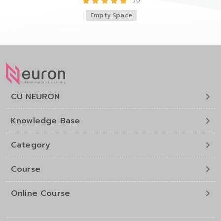
5.0
Empty Space
CU NEURON
Knowledge Base
Category
Course
Online Course