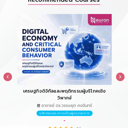
เศรษฐกิจดิจิทัลและพฤติกรรมผู้บริโภคเชิง
การ
วิพากษ์
อาจารย์ ดร.วรรษยุต คงจันทร์
นวัตกรรมและความเป็นผู้ประกอบการ
-