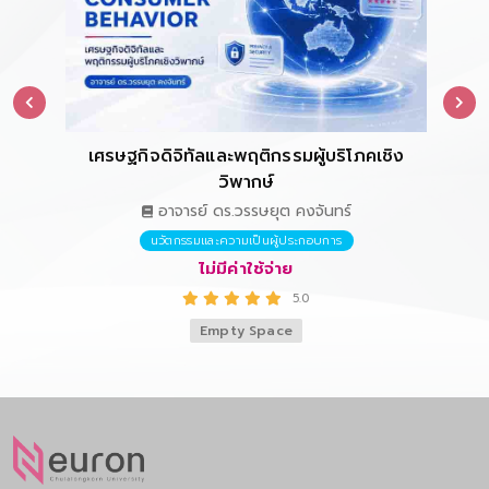
เศรษฐกิจดิจิทัลและพฤติกรรมผู้บริโภคเชิง
การ
วิพากษ์
อาจารย์ ดร.วรรษยุต คงจันทร์
นวัตกรรมและความเป็นผู้ประกอบการ
ไม่มีค่าใช้จ่าย
5.0
Empty Space