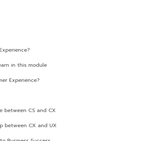
 Experience?
rn in this module
r Experience?
between CS and CX
p between CX and UX
 to Business Success