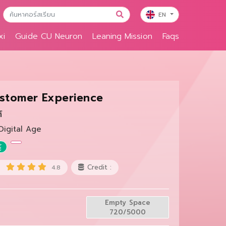
EN
xi
Guide CU Neuron
Leaning Mission
Faqs
ustomer Experience
ศ์
 Digital Age
้
Credit :
4.8
Empty Space
720/5000