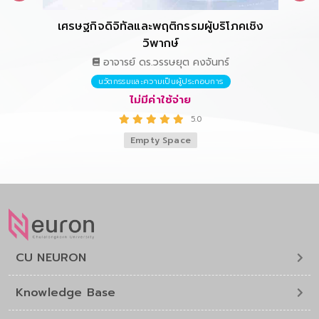
เศรษฐกิจดิจิทัลและพฤติกรรมผู้บริโภคเชิง
การ
วิพากษ์
อาจารย์ ดร.วรรษยุต คงจันทร์
นวัตกรรมและความเป็นผู้ประกอบการ
ไม่มีค่าใช้จ่าย
5.0
Empty Space
CU NEURON
Knowledge Base