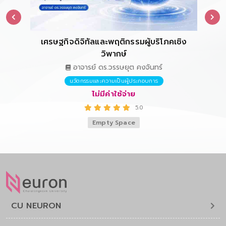
เศรษฐกิจดิจิทัลและพฤติกรรมผู้บริโภคเชิง
การ
วิพากษ์
อาจารย์ ดร.วรรษยุต คงจันทร์
นวัตกรรมและความเป็นผู้ประกอบการ
ไม่มีค่าใช้จ่าย
5.0
Empty Space
CU NEURON