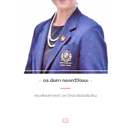
ดร.นันทา ทองทวีวัฒนะ
คณะศิลปศาสตร์ มหาวิทยาลัยอัสสัมชัญ