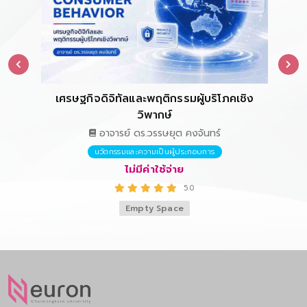
เศรษฐกิจดิจิทัลและพฤติกรรมผู้บริโภคเชิง
การ
วิพากษ์
อาจารย์ ดร.วรรษยุต คงจันทร์
นวัตกรรมและความเป็นผู้ประกอบการ
ไม่มีค่าใช้จ่าย
5.0
Empty Space