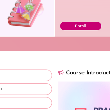
Enroll
Course Introduc
ไป