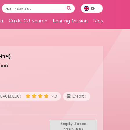
EN
xi
Guide CU Neuron
Leaning Mission
Faqs
ฬาฯ)
นนท์
C4013.CU01
Credit :
4.8
Empty Space
513/5000