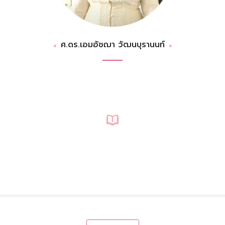
ศ.ดร.เอมอัชฌา วัฒนบุรานนท์