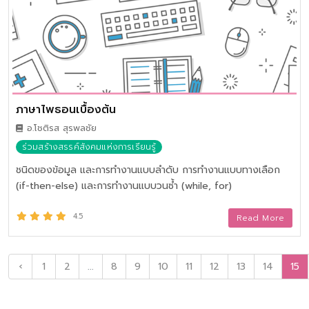
ภาษาไพธอนเบื้องต้น
อ.โชติรส สุรพลชัย
ร่วมสร้างสรรค์สังคมแห่งการเรียนรู้
ชนิดของข้อมูล และการทำงานแบบลำดับ การทำงานแบบทางเลือก
(if-then-else) และการทำงานแบบวนซ้ำ (while, for)
4.5
Read More
‹
1
2
...
8
9
10
11
12
13
14
15