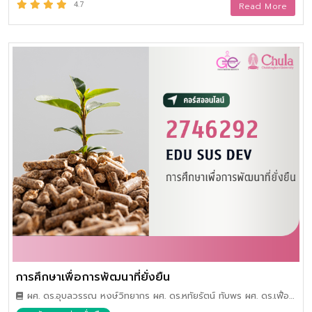
ควบคุมพฤติกรรมเบี่ยงเบน
4.7
Read More
การศึกษาเพื่อการพัฒนาที่ยั่งยืน
ผศ. ดร.อุบลวรรณ หงษ์วิทยากร ผศ. ดร.หทัยรัตน์ ทับพร ผศ. ดร.เฟื่อง
อรุณ ปรีดีดิลก อ. ดร.สวรส ธนาพรสังสุทธิ์ อ. ดร.เปศล ชอบผล และ อ.