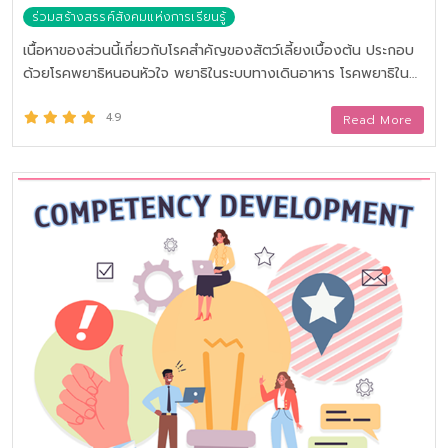
ร่วมสร้างสรรค์สังคมแห่งการเรียนรู้
เนื้อหาของส่วนนี้เกี่ยวกับโรคสำคัญของสัตว์เลี้ยงเบื้องต้น ประกอบ
ด้วยโรคพยาธิหนอนหัวใจ พยาธิในระบบทางเดินอาหาร โรคพยาธิใน
เม็ดเลือด โรคพิษสัตว์เลี้ยงบ้า โรคไข้หัดสัตว์เลี้ยง และโรคลำไส้
อักเสบ ถือเป็นโรคระบาดที่สำคัญและเป็นสาเหตุหลักที่ทำให้สัตว์เลี้ยง
4.9
Read More
เสียชีวิตในประเทศไทย จากนั้นจะเป็นข้อแนะนำสำหรับเจ้าของสัตว์
เลี้ยงทุกท่านถึงโปรแกรมการป้องกันเบื้องต้นที่ต้องปฏิบัติได้แก่ การ
ถ่ายพยาธิ การกำจัดเห็บหมัด การใช้ผลิตภัณฑ์เกี่ยวกับสัตว์อย่าง
ปลอดภัย และการทำวัคซีนอย่างถูกต้อง