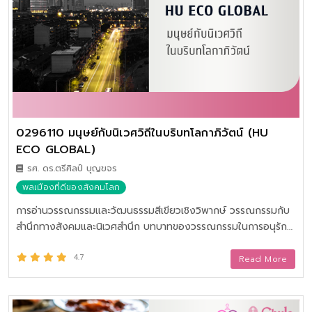
0296110 มนุษย์กับนิเวศวิถีในบริบทโลกาภิวัตน์ (HU
ECO GLOBAL)
ร​ศ. ดร.ตรีศิลป์ บุญขจร
พลเมืองที่ดีของสังคมโลก
การอ่านวรรณกรรมและวัฒนธรรมสีเขียวเชิงวิพากษ์ วรรณกรรมกับ
สำนึกทางสังคมและนิเวศสำนึก บทบาทของวรรณกรรมในการอนุรักษ์
และแก้ไขวิกฤตสิ่งแวดล้อม “ศาสตร์แห่งพระราชา”กับการพัฒนาที่
ยั่งยืน
4.7
Read More