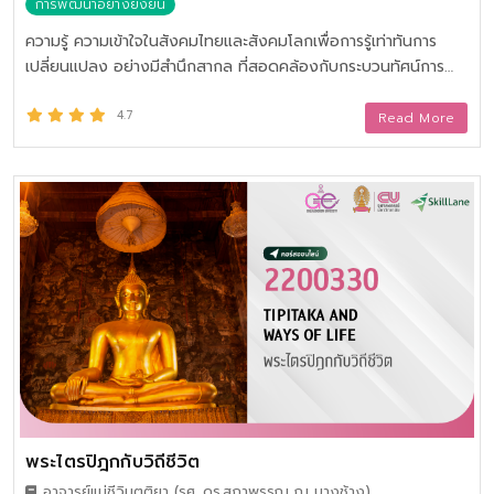
การพัฒนาอย่างยั่งยืน
ดร.ดวงกมล บางชวด
ความรู้ ความเข้าใจในสังคมไทยและสังคมโลกเพื่อการรู้เท่าทันการ
เปลี่ยนแปลง อย่างมีสำนึกสากล ที่สอดคล้องกับกระบวนทัศน์การ
พัฒนา การคิดและวิเคราะห์เชิงระบบในประเด็นและปัญหาที่เกิดขึ้น เป็น
ผู้ประกอบการที่ตระหนักรู้และความเข้าใจในแนวทางการพัฒนาที่ยั่งยืน
4.7
Read More
การเสนอทางเลือกการพัฒนาตามปรัชญาของเศรษฐกิจพอเพียงบน
ฐานความร่วมมือระดับท้องถิ่น ภูมิภาค ระดับโลก และกลยุทธ์การ
จัดการศึกษาเพื่อความเป็นพลเมืองตื่นรู้ ที่มีค่านิยมและคุณลักษณะ
เป็นประชาธิปไตย เพื่อการเปลี่ยนแปลงและพัฒนาสังคมอย่างยั่งยืน
พระไตรปิฎกกับวิถีชีวิต
อาจารย์แม่ชีวิมุตติยา (รศ. ดร.สุภาพรรณ ณ บางช้าง)