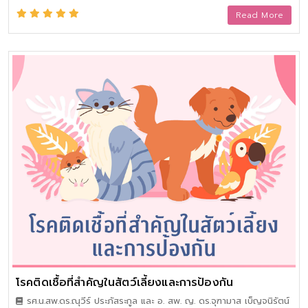
ลาลในระดับชาติและนานาชาติ วัตถุดิบและสารเคมีในอุตสาหกรรม
Read More
อาหารฮาลาล หลักการทั่วไปของวิทยาศาสตร์ฮาลาล มาตรวิทยาและ
วิธีการตรวจวิเคราะห์ทางห้องปฏิบัติการนิติวิทยาศาสตร์ฮาลาล การ
วิเคราะห์อันตรายด้านฮะรอม การควบคุมจุดวิกฤติ การมาตรฐานฮา
ลาล ตามมาตรฐานฮาลคิว การจัดการห่วงโซ่อุปทานฮาลาล และการ
ประยุกต์ใช้งานด้านเทคโนโลยีสารสนเทศในอุตสาหกรรมอาหารฮาลาล
โรคติดเชื้อที่สำคัญในสัตว์เลี้ยงและการป้องกัน
รศ.น.สพ.ดร.ณุวีร์ ประภัสระกูล และ อ. สพ. ญ. ดร.จุฑามาส เบ็ญจนิรัตน์