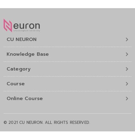
CU NEURON
Knowledge Base
Category
Course
Online Course
© 2021 CU NEURON. ALL RIGHTS RESERVED.