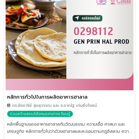
หลักการทั่วไปในการผลิตอาหารฮาลาล
ดร.อัซอารีย์ สุขสุวรรณ และ อ.อาณัฐ เด่นยิ่งโยชน์
ร่วมสร้างสรรค์สังคมแห่งการเรียนรู้
หลักพื้นฐานของอาหารฮาลาลกับวัฒนธรรม ความเชื่อ ศาสนา และ
เศรษฐกิจ หลักการทั่วไปว่าด้วยฮาลาลและหะรอมตามกฏอิสลาม ความ
สำคัญของมาตรฐาน การกำหนดมาตรฐาน การตรวจรับรองอาหาร ฮา