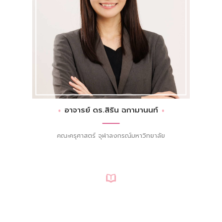
อาจารย์ ดร.สิริน ฉกามานนท์
คณะครุศาสตร์ จุฬาลงกรณ์มหาวิทยาลัย