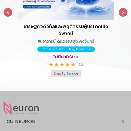
เศรษฐกิจดิจิทัลและพฤติกรรมผู้บริโภคเชิง
การ
วิพากษ์
อาจารย์ ดร.วรรษยุต คงจันทร์
นวัตกรรมและความเป็นผู้ประกอบการ
ไม่มีค่าใช้จ่าย
5.0
Empty Space
CU NEURON