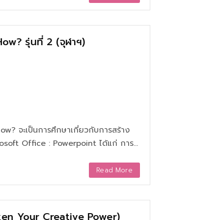
ายแสง
? รุ่นที่ 2 (จุฬาฯ)
w? จะเป็นการศึกษาเกี่ยวกับการสร้าง
soft Office : Powerpoint ได้แก่ การ
าพ Infographic ภาพจริง รวมถึงการจัด
คำพาดหัว การทำภาพเคลื่อนไหว และการ
Read More
ken Your Creative Power)