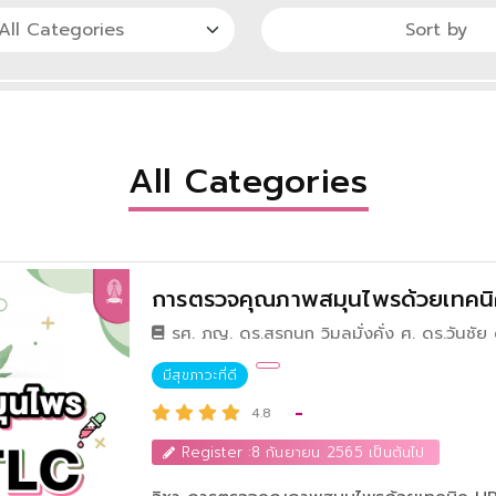
All Categories
การตรวจคุณภาพสมุนไพรด้วยเทคนิ
รศ. ภญ. ดร.สรกนก วิมลมั่งคั่ง ศ. ดร.วันชั
อาษา ผศ. ภญ. ดร.วิชชุดา ธนกิจเจริญพัฒน์ 
มีสุขภาวะที่ดี
-
4.8
Register :8 กันยายน 2565 เป็นต้นไป