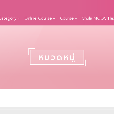
Category
Online Course
Course
Chula MOOC Fle
หมวดหมู่