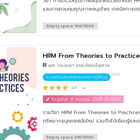
วิชา การตรวจคุณภาพสมุนไพรด้วยเทคนิค HPTLC จะกล่าวถึงเนื้อหาเกี่ยวกับมาตรฐาน
และการควบคุมคุณภาพสมุนไพร เทคนิคการตร
คุณภาพผลิตภัณฑ์สมุนไพร หลักการและเทคนิ
เทคนิคการแยกสารด้วย TLC ขั้นตอนและเครื่อง
Empty space 106/5000
เทคนิค TLC/HPTLC การอ่านและแปลผลการทด
ประยุกต์ใช้การตรวจสอบคุณภาพสมุนไพร หลั
วิเคราะห์ (method validation) สมุนไพรด้ว
HRM From Theories to Practices
แหล่งอ้างอิงในการวิเคราะห์สมุนไพร และหลักก
ผศ. ดร.เดชา เดชะวัฒนไพศาล
HPTLC โดยปัจจุบันได้มีการนำสมุนไพรไทยมาใช้ในการผลิตภัณฑ์หลายๆ อย่างเป็น
จำนวนมาก เนื่องจากสมุนไพรมีสรรพคุณที่ดีไม่ส่
ร่วมสร้างสรรค์สังคมแห่งการเรียนรู้
ความรู้ความเชี่ยวชาญได้มีการเลือกนำสมุนไพร
-
4.8
ประโยชน์ต่อผู้ใช้เป็นอย่างมาก ไม่ว่าจะเป็น
Register :8 กันยายน 2565ิ เป็นต้นไป
อาการอักเสบของผิวหนังลดรอยเหี่ยวย่น ทำให้ผิ
ขั้นตอนการดำเนินงานที่ถูกต้องและเหมาะสมเผ
รายวิชา HRM From Theories to Practices
ใช้ได้อย่างมีประสิทธิภาพ
ทรัพยากรบุคคลสมัยใหม่ รวมถึงได้เรียนรู้และ
ถูกต้อง ตลอดจนสามารถนำความรู้ เครื่องมือ และวิธีการต่างๆ ไปประยุกต์ใช้ในการ
บริหารงานในหน่วยงาน/องค์กรให้เกิดประโยชน์
Empty space 616/5000