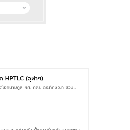
ค HPTLC (จุฬาฯ)
ย ดีเอกนามกูล ผศ. ภญ. ดร.ทักษิณา ชวน
และ อ. ภญ.จีรภัทร์ ดวงฉวี