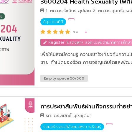
3600204 Health Sexuality เพศ
สร้างสรรค์นั้นสามารถต่อยอด นำไปใช้ประโยชน์ 
คุณค่าต่อเกษตรกรได้ จึงจะเรียกได้ว่าเป็นนว
มีสุขภาวะที่ดี
-
5.0
Register :นิสิตจุฬาฯ ลงทะเบียนตามภาคการศึกษา
เพื่อให้นิสิตมีความรู้ ความเข้าใจเกี่ยวกับค
ชาย กำเนิดของชีวิต การเจริญเติบโตและพั
เบี่ยงเบนและความผิดปกติ ทางเพศ และสามา
กับเพศสัมพันธ์ และวางแผนชีวิตสมรสของตนไ
Empty space 50/500
การประชาสัมพันธ์ผ่านกิจกรรมทำอย่า
รศ. ดร.สมิทธิ์ บุญชุติมา
ร่วมสร้างสรรค์สังคมแห่งการเรียนรู้