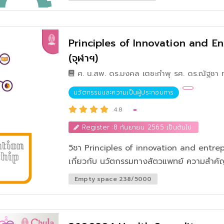
Principles of Innovation and Entr
(จุฬาฯ)
ศ. น.สพ. ดร.มงคล เตชะกำพุ รศ. ดร.ณัฐชา 
วรรณ ธาราหิรัญโชติและ คุณธนยศ เอื้อวิศาล
นวัตกรรมและความเป็นผู้ประกอบการ
-
4.8
Register :8 กันยายน 2565 เป็นต้นไป
วิชา Principles of innovation and entrep
เกี่ยวกับ นวัตกรรมทางสัตวแพทย์ ความสำคัญของนวัตกรรม แนวคิด และประเภท
นวัตกรรม ปัจจัยสู่ความสำเร็จในการสร้างนวัตกรรม การบริการงานธุรกิจและการจัดการ
Empty space 238/5000
การเงินสำหรับสัตวแพทย์ โดยทีมผู้สอนมีแนวคิดว่า สัตวแพทย์ควรได้รับการพัฒนาให้เป็น
ผู้สร้างเทคโนโลยีและนวัตกรรม เพื่อนำไปใช้ให้ทันยุคสมัย การเป็นสัตวแพ
ต้องมีการเรียนรู้ ฝึกฝน มีการสร้างนิเวศน์ใน