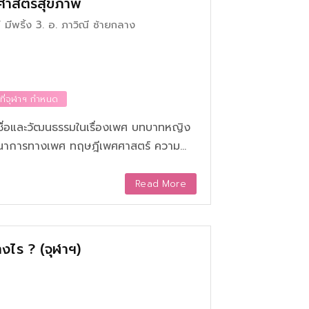
ศาสตร์สุขภาพ
และสร้างคุณค่า ไม่ว่าจะในด้านธุรกิจหรือ
ัตกรรม
1. ผศ.ดร.รัชนีกร อุปเสน 2. ผศ.ดร.สุนทรีภรณ์ มีพริ้ง 3. อ. ภาวิณี ซ้ายกลาง
ที่จุฬาฯ กำหนด
วามเชื่อและวัฒนธรรมในเรื่องเพศ บทบาทหญิง
ฒนาการทางเพศ ทฤษฎีเพศศาสตร์ ความ
รถป้องกันตนเองจากโรคและปัญหาเกี่ยว
ด้
Read More
งไร ? (จุฬาฯ)