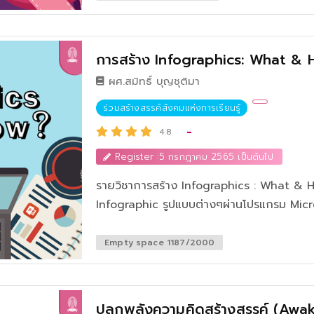
รักษาด้วยวิธีต่างๆ เช่น การรักษาด้วยการผ่าตัด การรักษาด้วยการให้ยา การฉ
หรือการใช้รังสีรักษา
การสร้าง Infographics: What & How
ผศ.สมิทธิ์ บุญชุติมา
ร่วมสร้างสรรค์สังคมแห่งการเรียนรู้
-
4.8
Register :5 กรกฎาคม 2565 เป็นต้นไป
รายวิชาการสร้าง Infographics : What & Ho
Infographic รูปแบบต่างๆผ่านโปรแกรม Micro
สร้างแผนภูมิแท่ง แผนภูมิโดนัท แผนภูมิรูปภ
องค์ประกอบภาพนิ่ง การเลือกฟอนท์ การคิด
Empty space 1187/2000
บันทึกไฟล์
ปลุกพลังความคิดสร้างสรรค์ (Awa