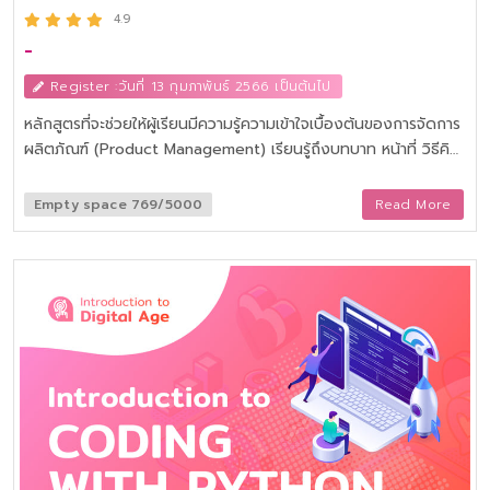
4.9
-
Register :วันที่ 13 กุมภาพันธ์ 2566 เป็นต้นไป
หลักสูตรที่จะช่วยให้ผู้เรียนมีความรู้ความเข้าใจเบื้องต้นของการจัดการ
ผลิตภัณฑ์ (Product Management) เรียนรู้ถึงบทบาท หน้าที่ วิธีคิด
และการใช้ชีวิตแบบ Product Manager เพื่อก้าวสู่การเป็น Product
Manager
Empty space 769/5000
Read More