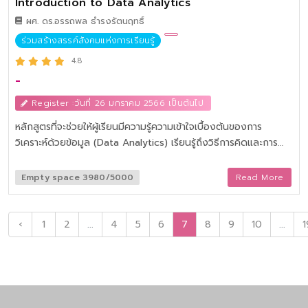
Introduction to Data Analytics
ผศ. ดร.อรรถพล ธํารงรัตนฤทธิ์
ร่วมสร้างสรรค์สังคมแห่งการเรียนรู้
4.8
-
Register :วันที่ 26 มกราคม 2566 เป็นต้นไป
หลักสูตรที่จะช่วยให้ผู้เรียนมีความรู้ความเข้าใจเบื้องต้นของการ
วิเคราะห์ด้วยข้อมูล (Data Analytics) เรียนรู้ถึงวิธีการคิดและการ
ทำงานด้วยพื้นฐานของการวิเคราะห์ข้อมูล และเรียนรู้เครื่องมือการ
วิเคราะห์ข้อมูลต่าง ๆ เพื่อทำให้คุณมีความเข้าใจในอาชีพนักวิเคราะห์
Empty space 3980/5000
Read More
ข้อมูลมากขึ้น
‹
1
2
...
4
5
6
7
8
9
10
...
1