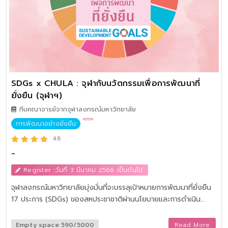
ability to communicate effectively in everyday life by using
Thai language
SDGs x CHULA : จุฬากับนวัตกรรมเพื่อการพัฒนาที่
ยั่งยืน (จุฬาฯ)
ทีมคณาจารย์จากจุฬาลงกรณ์มหาวิทยาลัย
การพัฒนาอย่างยั่งยืน
4.8
-
Register :วันที่ 3 มีนาคม 2566 เป็นต้นไป
จุฬาลงกรณ์มหาวิทยาลัยมุ่งมั่นที่จะบรรลุเป้าหมายการพัฒนาที่ยั่งยืน
17 ประการ (SDGs) ของสหประชาชาติผ่านนโยบายและการดําเนิน
งานการวิจัยและนวัตกรรมการเรียนการสอนตลอดจนการเข้าถึงและ
การมีส่วนร่วม ศูนย์นวัตกรรมการเรียนรู้จึงได้ดําเนินการจัดทําสื่อการ
Empty space 590/5000
Read More