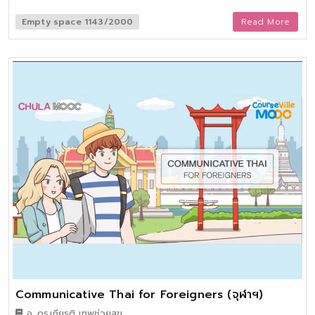
ข้อสอบ ติวเข้มสำหรับผู้ที่มีเวลาจำกัด ทบทวนประเด็นเพิ่มความมั่นใจ
ก่อนเข้าสนามสอบ และสอนเกี่ยวกับ problem sounds, word
Empty space 1143/2000
Read More
stress และ linking sounds รวมถึงการออกเสียงเบื้องต้น
Communicative Thai for Foreigners (จุฬาฯ)
อ. ดร.เกียรติ เทพช่วยสุข