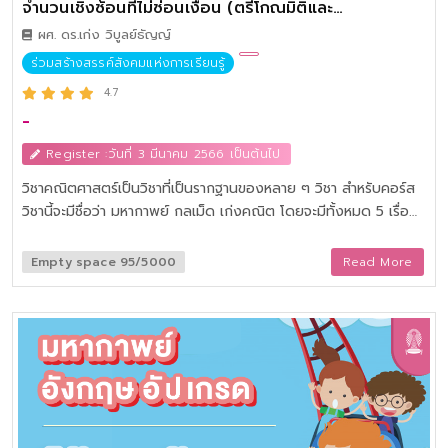
จำนวนเชิงซ้อนที่ไม่ซ่อนเงื่อน (ตรีโกณมิติและ
จำนวนเชิงซ้อน) (จุฬาฯ)
ผศ. ดร.เก่ง วิบูลย์ธัญญ์
ร่วมสร้างสรรค์สังคมแห่งการเรียนรู้
4.7
-
Register :วันที่ 3 มีนาคม 2566 เป็นต้นไป
วิชาคณิตศาสตร์เป็นวิชาที่เป็นรากฐานของหลาย ๆ วิชา สำหรับคอร์ส
วิชานี้จะมีชื่อว่า มหากาพย์ กลเม็ด เก่งคณิต โดยจะมีทั้งหมด 5 เรื่อง
ได้แก่ พิชิตพีชคณิต เปิดมิติเรขาคณิต พร้อมสู้สู่แคลคูลัส ตรีโกณ
ทะลุมิติและจำนวนเชิงซ้อนที่ไม่ซ่อนเงื่อน และเรื่องจำเป็นในความน่าจะ
Empty space 95/5000
Read More
เป็น วิชานี้จะเป็นวิชาที่ทำให้ผู้เรียนได้เข้าใจคณิตศาสตร์มากขึ้น โดยผู้
เรียนสามารถนำไปใช้ในการสอบ และในชีวิตประจำวันได้ ในคอร์สเรียน
นี้จะเปลี่ยนทัศนคติของผู้เรียนวิชาคณิตศาสตร์จาก Negative เป็น
Positive