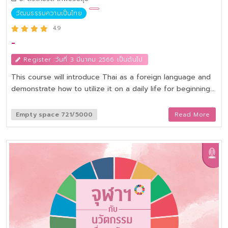
วัฒนธรรมความเป็นไทย
4.9
-
Register :วันที่ 3 มีนาคม 2566 เป็นต้นไป
This course will introduce Thai as a foreign language and
demonstrate how to utilize it on a daily life for beginning
foreign learners. Learners will gain the knowledge by
studying examples of vocabulary, phrases, and
Empty space 721/5000
Read More
fundamental Thai grammar that can be implemented and
in daily interactions naturally .
After completing this course, learners will have gained
knowledge and understanding of how to pronounce basic
words and phrases used in informal conversations.
Learners will able to use basic vocabulary and simple
expressions that are commonly used in everyday
communication and also be able to apply a knowledge
and understanding of basic Thai grammar, as well as the