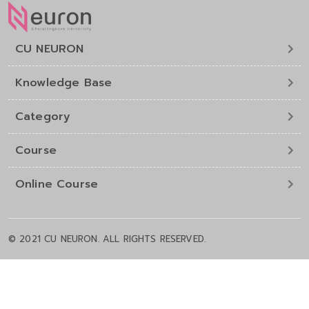
CU NEURON
Knowledge Base
Category
Course
Online Course
© 2021 CU NEURON. ALL RIGHTS RESERVED.