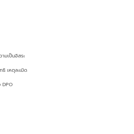
วามเป็นอิสระ
ทธิ เหตุละเมิด
อง DPO