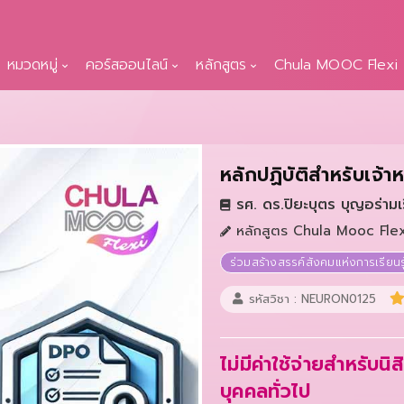
หมวดหมู่
คอร์สออนไลน์
หลักสูตร
Chula MOOC Flexi
หลักปฏิบัติสำหรับเจ้าห
รศ. ดร.ปิยะบุตร บุญอร่ามเ
หลักสูตร Chula Mooc Flex
ร่วมสร้างสรรค์สังคมแห่งการเรียนรู
รหัสวิชา : NEURON0125
ไม่มีค่าใช้จ่ายสำหรับนิ
บุคคลทั่วไป