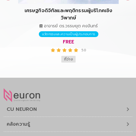
เศรษฐกิจดิจิทัลและพฤติกรรมผู้บริโภคเชิง
การ
วิพากษ์
อาจารย์ ดร.วรรษยุต คงจันทร์
นวัตกรรมและความเป็นผู้ประกอบการ
FREE
5.0
ที่ว่าง
CU NEURON
คลังความรู้