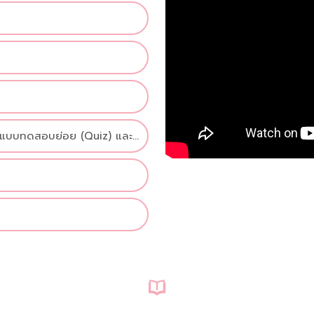
านแบบทดสอบย่อย (Quiz) และ
ttest) โดยจะแบ่งเป็นคะแนน
แนน และคะแนนจาก Posttest
้เรียนต้องทำคะแนนรวมทั้งหมดให้
รียนจบภายในเวลาที่กำหนดจึงจะ
e of Completion ได้