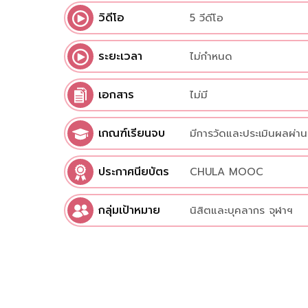
วิดีโอ
5 วีดีโอ
ระยะเวลา
ไม่กำหนด
เอกสาร
ไม่มี
เกณฑ์เรียนจบ
มีการวัดและประเมินผลผ่
แบบทดสอบหลังเรียน (Pos
ประกาศนียบัตร
CHULA MOOC
จาก Quiz เท่ากับ 50 คะ
กลุ่มเป้าหมาย
นิสิตและบุคลากร จุฬาฯ
เท่ากับ 50 คะแนน ทั้งนี้ผู
ได้ร้อยละ 60 ขึ้นไป และเ
สามารถขอรับ Certificat