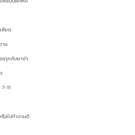
าและแบบฝึกหัด
ูเลียต
หวาน
รรทุกกับยาบ้า
ิด
 7-11
อหรือไปทำงานดี