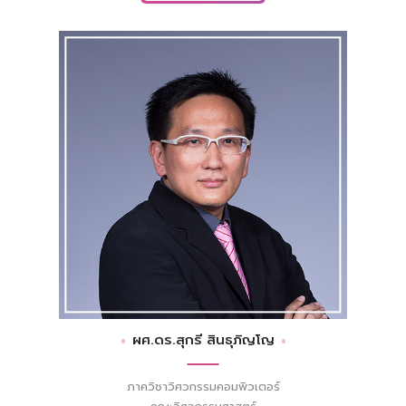
ผศ.ดร.สุกรี สินธุภิญโญ
ภาควิชาวิศวกรรมคอมพิวเตอร์