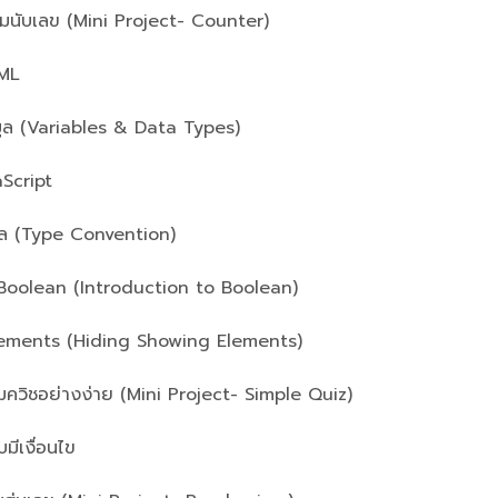
ับเลข (Mini Project- Counter)
TML
อมูล (Variables & Data Types)
cript
 (Type Convention)
Boolean (Introduction to Boolean)
ents (Hiding Showing Elements)
ิชอย่างง่าย (Mini Project- Simple Quiz)
มีเงื่อนไข