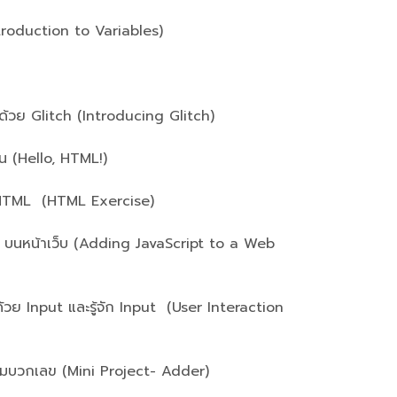
roduction to Variables)
วย Glitch (Introducing Glitch)
(Hello, HTML!)
HTML (HTML Exercise)
นหน้าเว็บ (Adding JavaScript to a Web
ย Input และรู้จัก Input (User Interaction
บวกเลข (Mini Project- Adder)