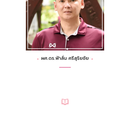
ผศ.ดร.ฟ้าลั่น ศรีสุริยชัย